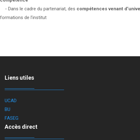
compétence
- Dans le cadre du partenariat, des
compétences venant d’unive
formations de l’institut
Liens utiles
UCAD
BU
FASEG
Accès direct