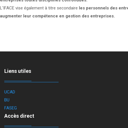
entreprises toutes disciplines confondues.
L'IFACE vise également à titre secondaire
les personnels des entre
augmenter leur compétence en gestion des entreprises.
Liens utiles
UCAD
BU
FASEG
Accès direct