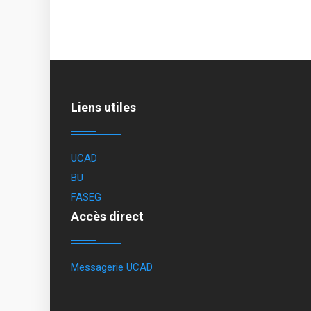
Liens utiles
UCAD
BU
FASEG
Accès direct
Messagerie UCAD